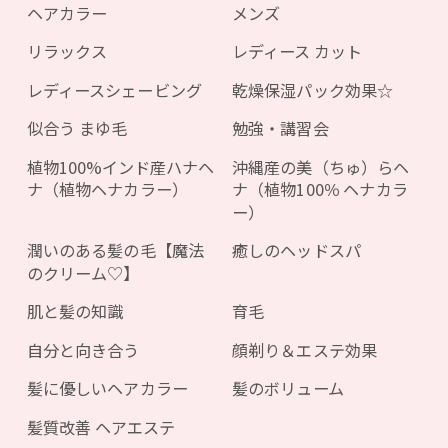
ヘアカラー
メンズ
リラックス
レディース カット
レディースシェービング
乾燥保湿パック効果☆
似合う まゆ毛
勉強・講習会
植物100%インド産ハナヘ
沖縄産の美（ちゅ）らヘ
ナ（植物ヘナカラー）
ナ（植物100％ ヘナカラ
ー）
潤いのある髪の毛【魔法
癒しのヘッドスパ
のクリーム♡】
肌と髪の知識
育毛
自分と向き合う
顔剃り＆エステ効果
髪に優しいヘアカラー
髪のボリューム
髪質改善 ヘアエステ